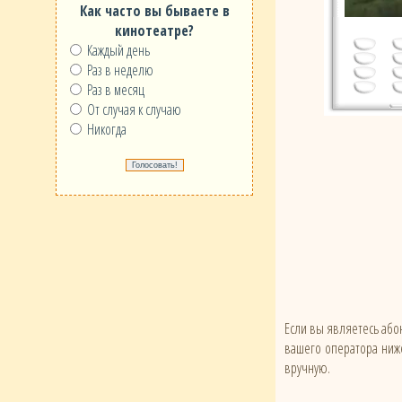
Как часто вы бываете в
кинотеатре?
Каждый день
Раз в неделю
Раз в месяц
От случая к случаю
Никогда
Если вы являетесь абон
вашего оператора ниже
вручную.