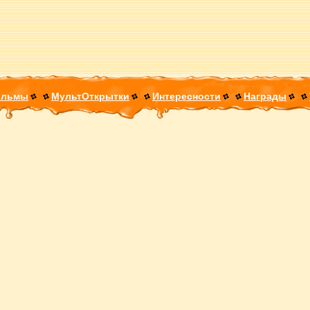
ильмы
МультОткрытки
Интересности
Награды