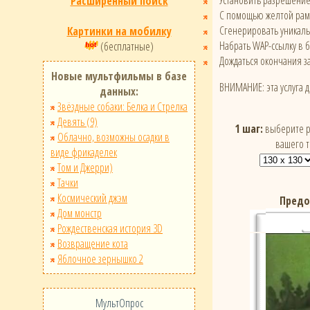
Установить разрешени
Расширенный поиск
С помощью желтой рамк
Сгенерировать уникал
Картинки на мобилку
Набрать WAP-ссылку в 
(бесплатные)
Дождаться окончания за
Новые мультфильмы в базе
ВНИМАНИЕ: эта услуга 
данных:
Звёздные собаки: Белка и Стрелка
Девять (9)
1 шаг:
выберите р
Облачно, возможны осадки в
вашего 
виде фрикаделек
Том и Джерри)
Тачки
Космический джэм
Предо
Дом монстр
Рождественская история 3D
Возвращение кота
Яблочное зернышко 2
МультОпрос