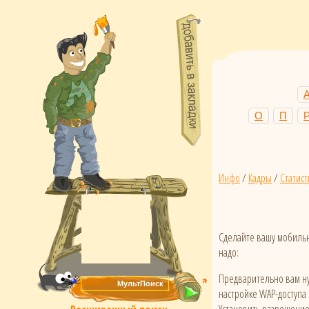
О
П
Инфо
/
Кадры
/
Статист
Сделайте вашу мобильн
надо:
Предварительно вам ну
настройке WAP-доступа