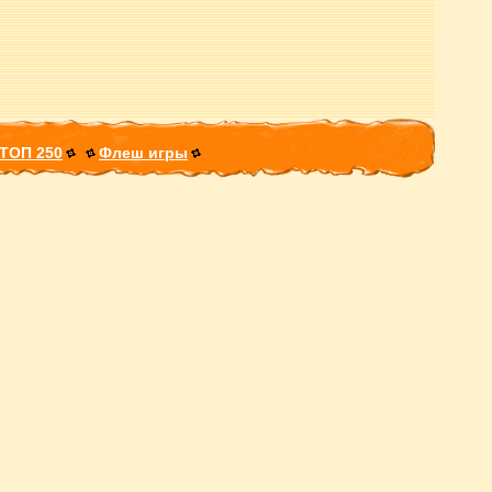
ТОП 250
Флеш игры