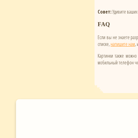
Совет:
Удивите ваших 
FAQ
Если вы не знаете ра
списке,
напишите нам
,
Картинки также можно 
мобильный телефон чер