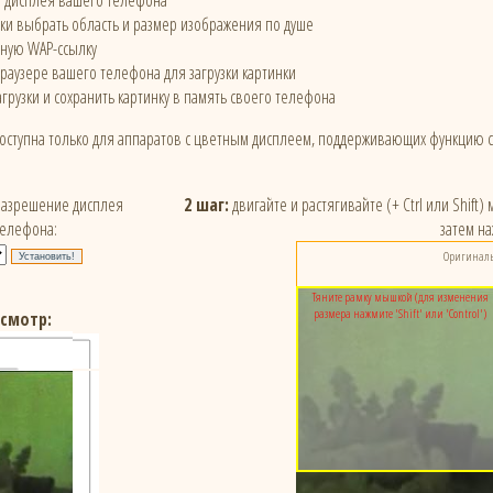
е дисплея вашего телефона
и выбрать область и размер изображения по душе
ьную WAP-ссылку
браузере вашего телефона для загрузки картинки
грузки и сохранить картинку в память своего телефона
доступна только для аппаратов с цветным дисплеем, поддерживающих функцию 
азрешение дисплея
2 шаг:
двигайте и растягивайте (+ Ctrl или Shift
телефона:
затем на
Оригинальн
Тяните рамку мышкой (для изменения
размера нажмите 'Shift' или 'Control')
смотр: