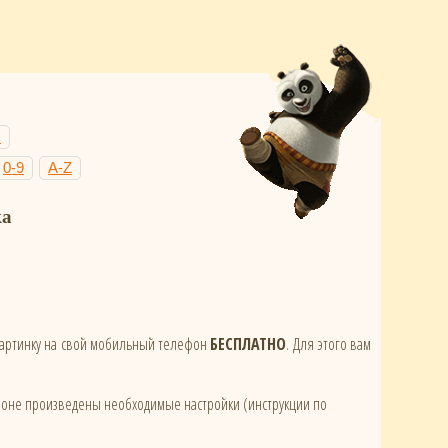
Н
0-9
A-Z
ка
 картинку на свой мобильный телефон
БЕСПЛАТНО
. Для этого вам
ефоне произведены необходимые настройки (инструкции по