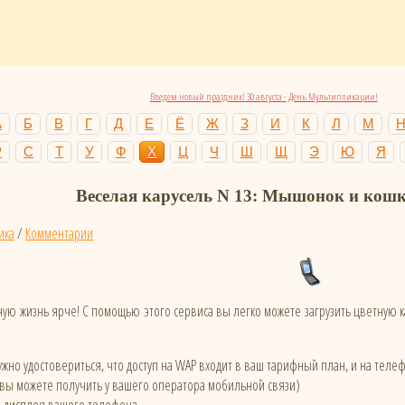
Введем новый праздник! 30 августа - День Мультипликации!
А
Б
В
Г
Д
Е
Ё
Ж
З
И
К
Л
М
Р
С
Т
У
Ф
Х
Ц
Ч
Ш
Щ
Э
Ю
Я
Веселая карусель N 13: Мышонок и кош
ика
/
Комментарии
ую жизнь ярче! С помощью этого сервиса вы легко можете загрузить цветную
жно удостовериться, что доступ на WAP входит в ваш тарифный план, и на тел
 вы можете получить у вашего оператора мобильной связи)