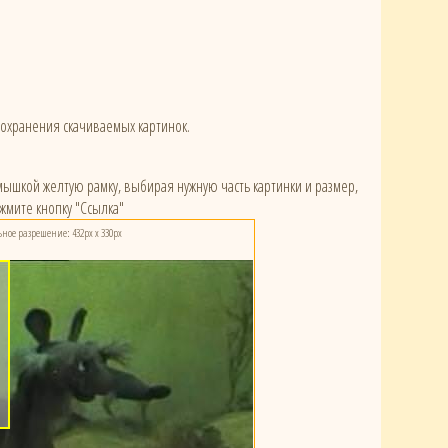
сохранения скачиваемых картинок.
) мышкой желтую рамку, выбирая нужную часть картинки и размер,
жмите кнопку "Ссылка"
ое разрешение: 432px x 330px