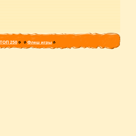
ТОП 250
Флеш игры