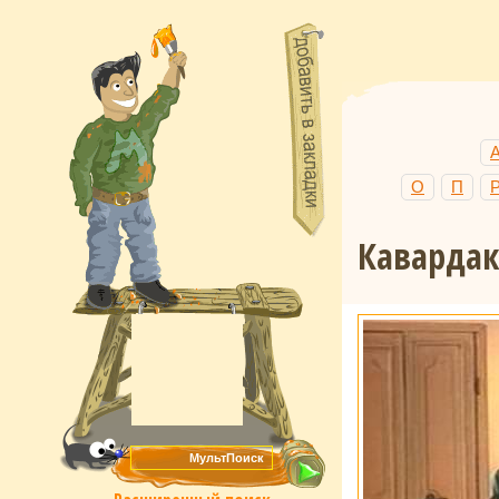
О
П
Кавардак