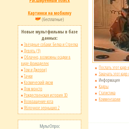
Расширенный поиск
Картинки на мобилку
(бесплатные)
Новые мультфильмы в базе
данных:
Звёздные собаки: Белка и Стрелка
Девять (9)
Облачно, возможны осадки в
виде фрикаделек
Послать этот кадр 
Том и Джерри)
Закачать этот кадр
Тачки
Информация
Космический джэм
Кадры
Дом монстр
Статистика
Рождественская история 3D
Комментарии
Возвращение кота
Яблочное зернышко 2
МультОпрос