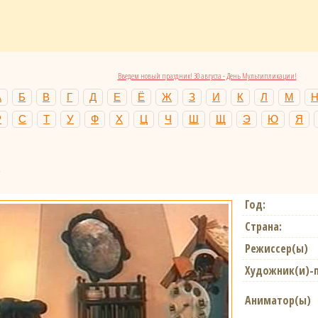
Введем новый праздник! 30 августа - День Мультипликации!
А
Б
В
Г
Д
Е
Ё
Ж
З
И
К
Л
М
Р
С
Т
У
Ф
Х
Ц
Ч
Ш
Щ
Э
Ю
Я
Год:
Страна:
Режиссер(ы)
Художник(и)-
Аниматор(ы)