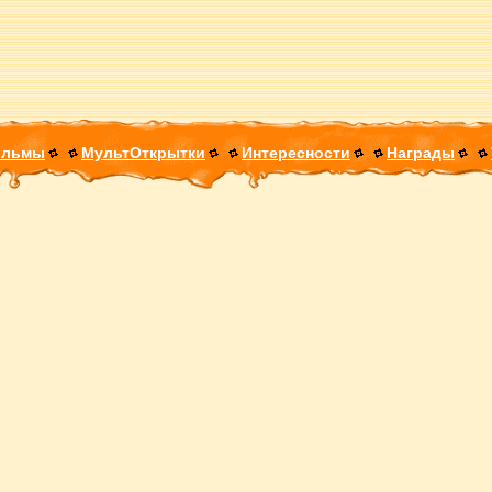
ильмы
МультОткрытки
Интересности
Награды