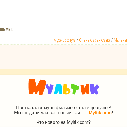
ильмы:
Муха-цокотуха
/
Очень старая сказка
/
Маленьк
Наш каталог мультфильмов стал ещё лучше!
Мы создали для вас новый сайт —
Myltik.com
!
Что нового на Myltik.com?