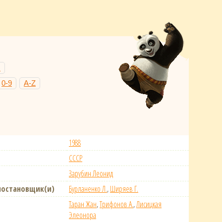
Н
0-9
A-Z
1988
СССР
Зарубин Леонид
постановщик(и)
Бурланенко Л.
,
Ширяев Г.
Таран Жан
,
Трифонов А.
,
Лисицкая
Элеонора