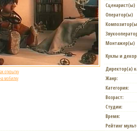
Сценарист(ы)
Оператор(ы)
Композитор(ы
Звукооперато
Монтажер(ы)
Куклы и деко
Директор(а) 
как открытку
 на мобилку
Жанр:
Категория:
Возраст:
Студии:
Время:
Рейтинг муль