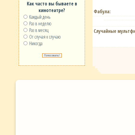
Как часто вы бываете в
кинотеатре?
Фабула:
Каждый день
Раз в неделю
Раз в месяц
Случайные мультф
От случая к случаю
Никогда