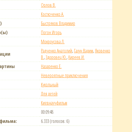
Орлов В.
Костюченко А.
)
Быстряков Владимир
р(ы)
Погон Игорь
Мокроусова Л.
Радченко Анатолий
,
Гахун Вадим
,
Яковенко
рации
В.
,
Здоровец Ю.
,
Киреев И.
картины
Назаренко Е.
Невероятные приключения
Кукольный
Для детей
Киевнаучфильм
00:09:48
тфильма:
6.333 (голосов: 6)