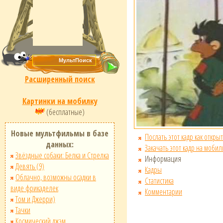
Расширенный поиск
Картинки на мобилку
(бесплатные)
Новые мультфильмы в базе
Послать этот кадр как открыт
данных:
Закачать этот кадр на мобил
Звёздные собаки: Белка и Стрелка
Информация
Девять (9)
Кадры
Облачно, возможны осадки в
Статистика
виде фрикаделек
Комментарии
Том и Джерри)
Тачки
Космический джэм