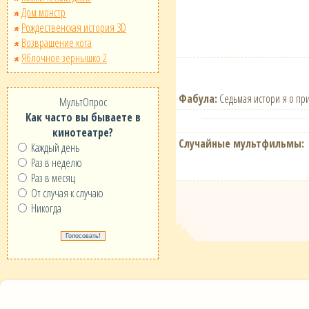
Дом монстр
Рождественская история 3D
Возвращение кота
Яблочное зернышко 2
Фабула:
Седьмая истори я о при
МультОпрос
Как часто вы бываете в
кинотеатре?
Случайные мультфильмы:
Каждый день
Раз в неделю
Раз в месяц
От случая к случаю
Никогда