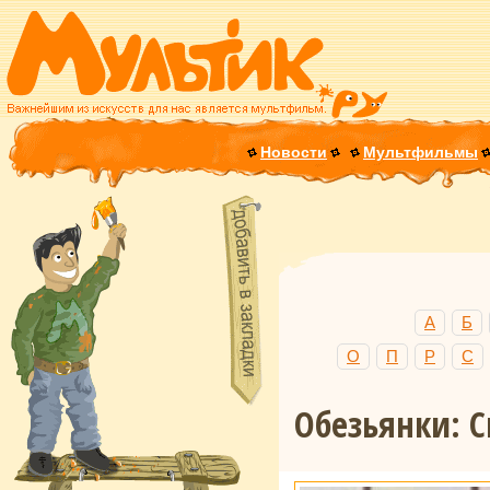
Новости
Мультфильмы
А
Б
О
П
Р
С
Обезьянки: 