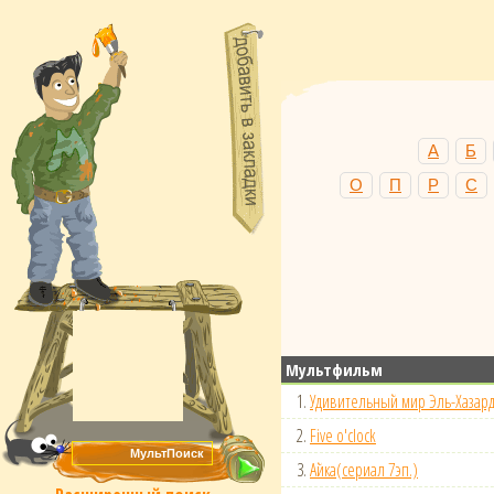
А
Б
О
П
Р
С
Мультфильм
1.
Удивительный мир Эль-Хазар
2.
Five o'clock
3.
Айка(сериал 7эп.)