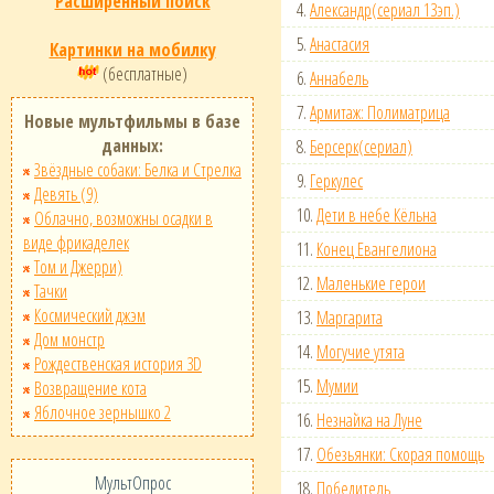
Расширенный поиск
4.
Александр(сериал 13эп.)
5.
Анастасия
Картинки на мобилку
(бесплатные)
6.
Аннабель
7.
Армитаж: Полиматрица
Новые мультфильмы в базе
данных:
8.
Берсерк(сериал)
Звёздные собаки: Белка и Стрелка
9.
Геркулес
Девять (9)
10.
Дети в небе Кёльна
Облачно, возможны осадки в
виде фрикаделек
11.
Конец Евангелиона
Том и Джерри)
12.
Маленькие герои
Тачки
Космический джэм
13.
Маргарита
Дом монстр
14.
Могучие утята
Рождественская история 3D
15.
Мумии
Возвращение кота
Яблочное зернышко 2
16.
Незнайка на Луне
17.
Обезьянки: Скорая помощь
МультОпрос
18.
Победитель