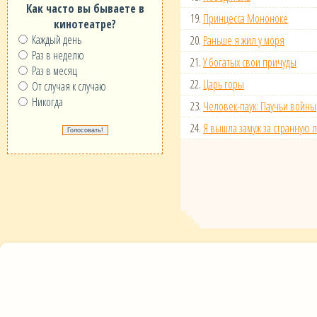
Как часто вы бываете в
19.
Принцесса Мононоке
кинотеатре?
Каждый день
20.
Раньше я жил у моря
Раз в неделю
21.
У богатых свои причуды
Раз в месяц
22.
Царь горы
От случая к случаю
Никогда
23.
Человек-паук: Паучьи войны
24.
Я вышла замуж за странную 