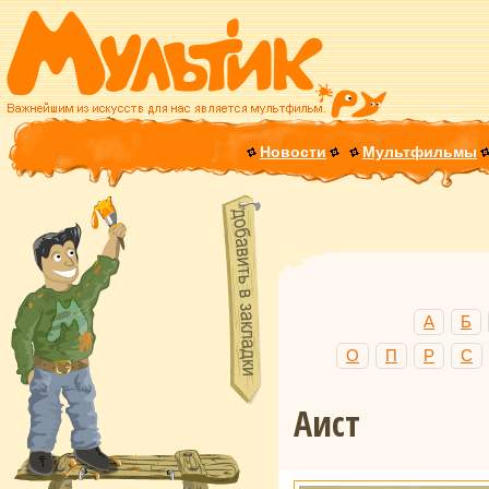
Новости
Мультфильмы
А
Б
О
П
Р
С
Аист