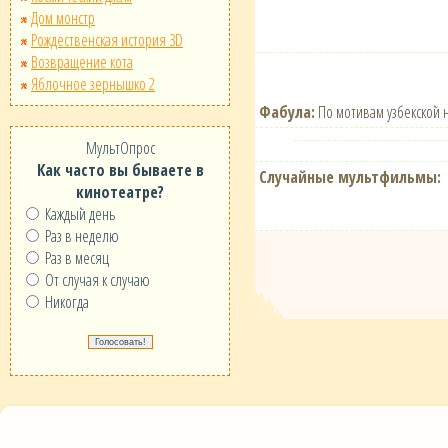
Дом монстр
Рождественская история 3D
Возвращение кота
Яблочное зернышко 2
Фабула:
По мотивам узбекской н
МультОпрос
Как часто вы бываете в
Случайные мультфильмы:
кинотеатре?
Каждый день
Раз в неделю
Раз в месяц
От случая к случаю
Никогда