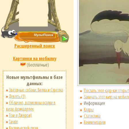
Расширенный поиск
Картинки на мобилку
(бесплатные)
Новые мультфильмы в базе
данных:
Звёздные собаки: Белка и Стрелка
Послать этот кадр как открыт
Девять (9)
Закачать этот кадр на мобил
Облачно, возможны осадки в
Информация
виде фрикаделек
Кадры
Том и Джерри)
Статистика
Тачки
Комментарии
Космический джэм