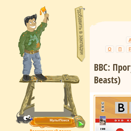
О
П
BBC: Про
Beasts)