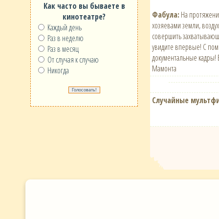
Как часто вы бываете в
Фабула:
На протяжении
кинотеатре?
хозяевами земли, возду
Каждый день
совершить захватывающе
Раз в неделю
увидите впервые! С пом
Раз в месяц
документальные кадры! 
От случая к случаю
Мамонта
Никогда
Случайные мультф