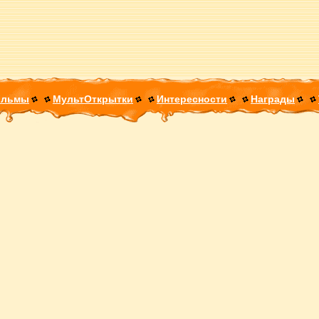
ильмы
МультОткрытки
Интересности
Награды