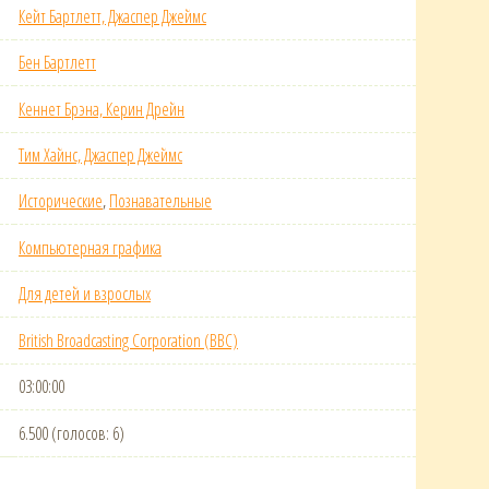
Кейт Бартлетт, Джаспер Джеймс
Бен Бартлетт
Кеннет Брэна, Керин Дрейн
Тим Хайнс, Джаспер Джеймс
Исторические
,
Познавательные
Компьютерная графика
Для детей и взрослых
British Broadcasting Corporation (BBC)
03:00:00
6.500 (голосов: 6)