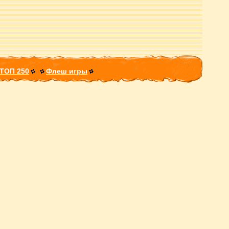
ТОП 250
Флеш игры