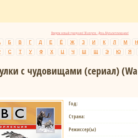
Введем новый праздник! 30 августа - День Мультипликации!
А
Б
В
Г
Д
Е
Ё
Ж
З
И
К
Л
М
Р
С
Т
У
Ф
Х
Ц
Ч
Ш
Щ
Э
Ю
Я
гулки с чудовищами (сериал)
(Wa
Год:
Страна:
Режиссер(ы)