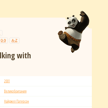
Н
0-9
A-Z
lking with
2001
Великобритания
Найджел Патерсон