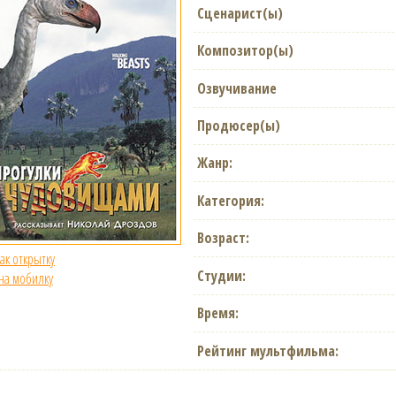
Сценарист(ы)
Композитор(ы)
Озвучивание
Продюсер(ы)
Жанр:
Категория:
Возраст:
как открытку
Студии:
 на мобилку
Время:
Рейтинг мультфильма: