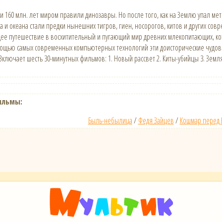
 160 млн. лет миром правили динозавры. Но после того, как на Землю упал ме
ха и океана стали предки нынешних тигров, гиен, носорогов, китов и других со
е путешествие в восхитительный и пугающий мир древних млекопитающих, кот
ощью самых современных компьютерных технологий эти доисторические чудови
Включает шесть 30-минутных фильмов: 1. Новый рассвет 2. Киты-убийцы 3. Земля
ильмы:
Быль-небылица
/
Федя Зайцев
/
Кошмар перед 