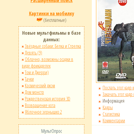
Расширенный поиск
Картинки на мобилку
(бесплатные)
Новые мультфильмы в базе
данных:
Звёздные собаки: Белка и Стрелка
Девять (9)
Облачно, возможны осадки в
виде фрикаделек
Том и Джерри)
Тачки
Космический джэм
Послать этот кадр 
Дом монстр
Закачать этот кадр
Рождественская история 3D
Информация
Возвращение кота
Кадры
Яблочное зернышко 2
Статистика
Комментарии
МультОпрос