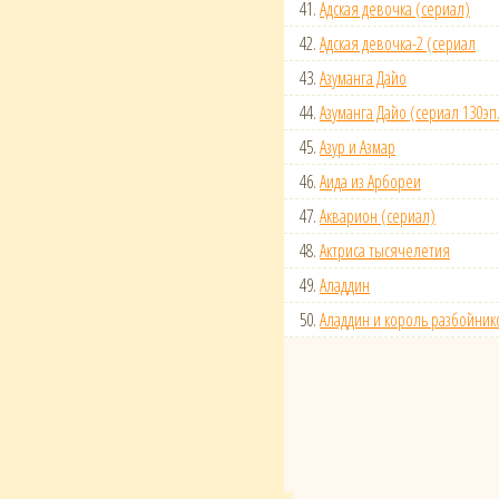
41.
Адская девочка (сериал)
42.
Адская девочка-2 (сериал
43.
Азуманга Дайо
44.
Азуманга Дайо (сериал 130эп
45.
Азур и Азмар
46.
Аида из Арбореи
47.
Акварион (сериал)
48.
Актриса тысячелетия
49.
Аладдин
50.
Аладдин и король разбойник