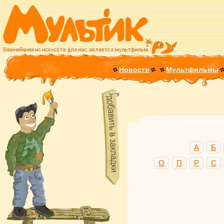
Новости
Мультфильмы
А
Б
О
П
Р
С