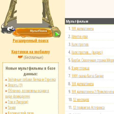
Мультфильм
1.
101 далматинец
2.
Xtreme утки
Расширенный поиск
3.
Халк против
Картинки на мобилку
4.
Халк против... (видео)
(бесплатные)
5.
Барби: Сказочная страна Ме
6.
Я жду птенца
Новые мультфильмы в базе
данных:
7.
1001 сказка Багза Банни
Звёздные собаки: Белка и Стрелка
8.
101 далматинец
Девять (9)
Облачно, возможны осадки в
9.
101 далматинец 2:Приключен
виде фрикаделек
10.
12 месяцев
Том и Джерри)
Тачки
11.
12 подвигов Астерикса
Космический джэм