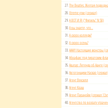
27.
The Beatles: Желтая подводн
28.
Xtreme утки (сериал)
29.
А ВОТ И Я! ("Фитиль" N 58)
30.
А вы знаете, что...
31.
А скоро колледж?
32.
А скоро осень?
33.
ААА!!! Настоящие монстры (с
34.
Абрафакс под пиратским фла
35.
Аватар: Легенда об Аанге (с
36.
Автогонщики Наскар (сериал
37.
Агент Вексилл
38.
Агент Краш
39.
Агент Паранойи (сериал 13эп
40.
Агентство по возрату утраче