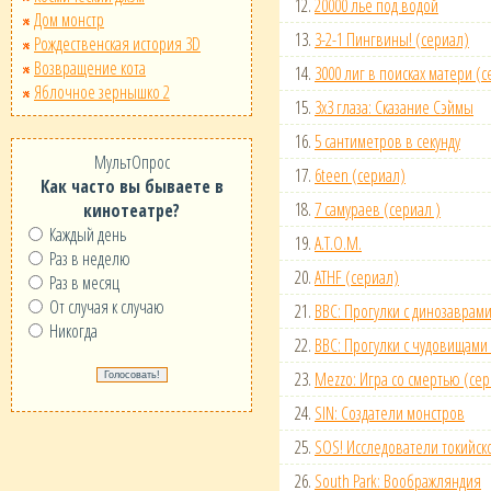
12.
20000 лье под водой
Дом монстр
13.
3-2-1 Пингвины! (сериал)
Рождественская история 3D
Возвращение кота
14.
3000 лиг в поисках матери (с
Яблочное зернышко 2
15.
3х3 глаза: Сказание Сэймы
16.
5 сантиметров в секунду
МультОпрос
17.
6teen (сериал)
Как часто вы бываете в
18.
7 самураев (сериал )
кинотеатре?
Каждый день
19.
A.T.O.M.
Раз в неделю
20.
ATHF (сериал)
Раз в месяц
От случая к случаю
21.
BBC: Прогулки с динозаврам
Никогда
22.
BBC: Прогулки с чудовищами
23.
Mezzo: Игра со смертью (се
24.
SIN: Создатели монстров
25.
SOS! Исследователи токийск
26.
South Park: Воображляндия