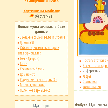
Расширенный поиск
Картинки на мобилку
(бесплатные)
Новые мультфильмы в базе
данных:
Звёздные собаки: Белка и Стрелка
Девять (9)
Облачно, возможны осадки в
виде фрикаделек
Том и Джерри)
Послать этот кадр 
Тачки
Закачать этот кадр
Космический джэм
Информация
Дом монстр
Кадры
Рождественская история 3D
Статистика
Возвращение кота
Комментарии
Яблочное зернышко 2
Фабула:
Мультипликац
МультОпрос