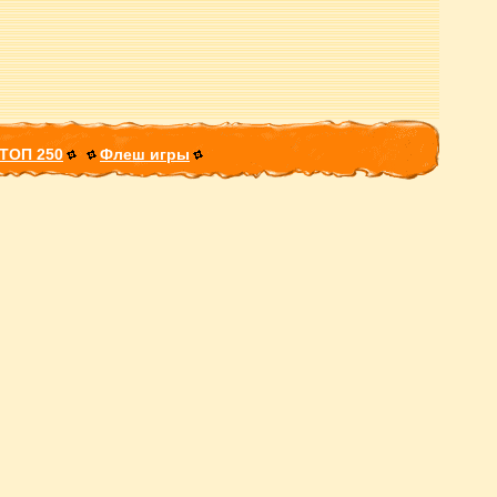
ТОП 250
Флеш игры