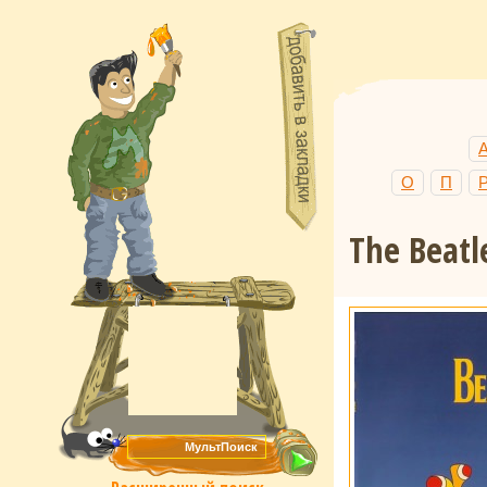
О
П
The Beat