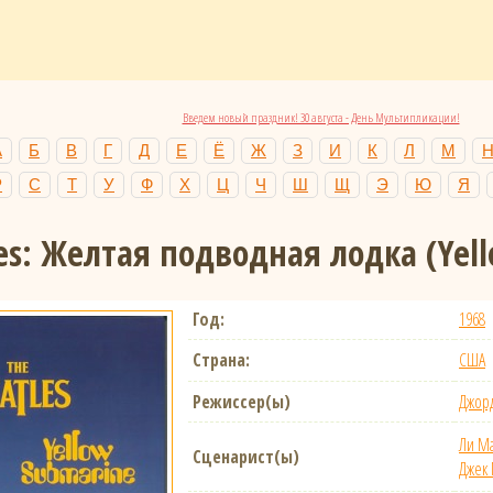
Введем новый праздник! 30 августа - День Мультипликации!
А
Б
В
Г
Д
Е
Ё
Ж
З
И
К
Л
М
Р
С
Т
У
Ф
Х
Ц
Ч
Ш
Щ
Э
Ю
Я
les: Желтая подводная лодка
(Yel
Год:
1968
Страна:
США
Режиссер(ы)
Джор
Ли М
Сценарист(ы)
Джек