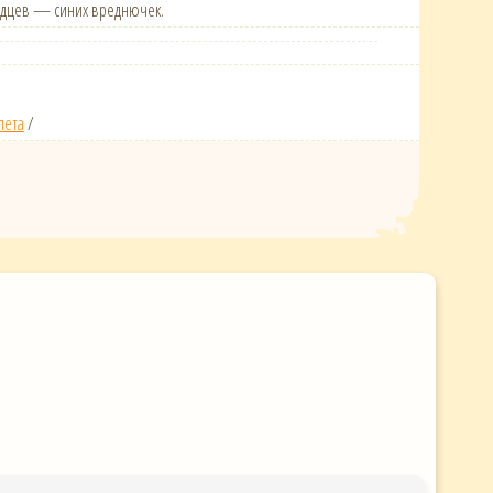
родцев — синих вреднючек.
лета
/