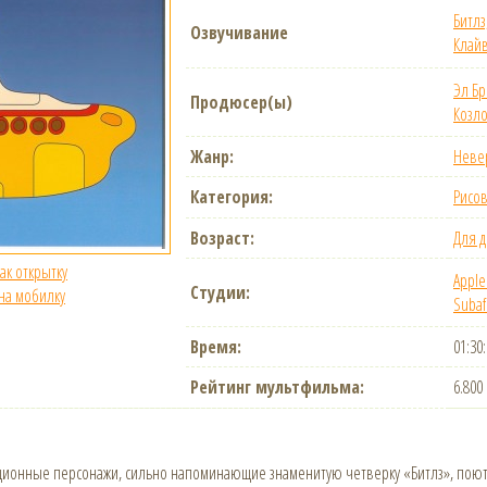
Битлз
Озвучивание
Клай
Эл Бр
Продюсер(ы)
Козл
Жанр:
Неве
Категория:
Рисо
Возраст:
Для д
как открытку
Apple
Студии:
 на мобилку
Subaf
Время:
01:30
Рейтинг мультфильма:
6.800
ионные персонажи, сильно напоминающие знаменитую четверку «Битлз», поют 