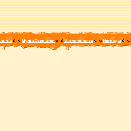
ильмы
МультОткрытки
Интересности
Награды