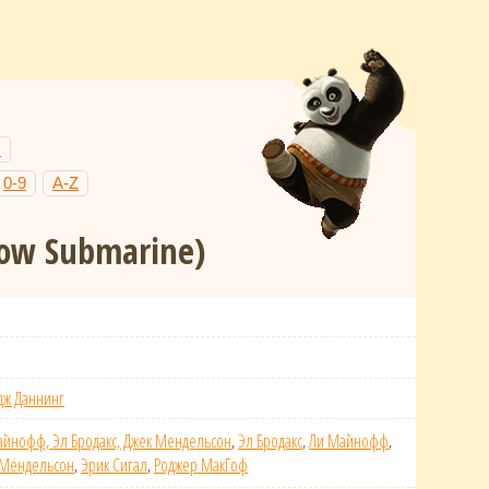
Н
0-9
A-Z
low Submarine)
дж Даннинг
айнофф, Эл Бродакс, Джек Мендельсон
,
Эл Бродакс
,
Ли Майнофф
,
 Мендельсон
,
Эрик Сигал
,
Роджер МакГоф