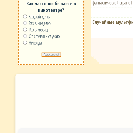
фантастической стране 
Как часто вы бываете в
кинотеатре?
Каждый день
Случайные мультф
Раз в неделю
Раз в месяц
От случая к случаю
Никогда