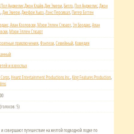
,Пол Анджелис,Джон Клайв,Дик Эмери
,
Битлз
,
Пол Анджелис
,
Джон
в
,
Дик Эмери
,
Джефри Хьюз
,
Лэнс Персивал
,
Питер Бэттен
одакс, Алан Козловски, Мэри Эллен Стюарт
,
Эл Бродакс
,
Алан
овски
,
Мэри Эллен Стюарт
роятные приключения
,
Фэнтези
,
Семейный
,
Комедия
ванный
етей и взрослых
 Corps
,
Hearst Entertainment Productions Inc.
,
King Features Production
,
ilms
:00
 (голосов: 5)
и совершают путешествие на желтой подводной лодке по