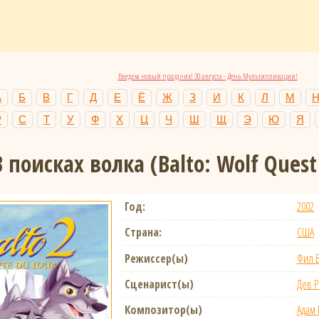
Введем новый праздник! 30 августа - День Мультипликации!
А
Б
В
Г
Д
Е
Ё
Ж
З
И
К
Л
М
Р
С
Т
У
Ф
Х
Ц
Ч
Ш
Щ
Э
Ю
Я
В поисках волка
(Balto: Wolf Quest
Год:
2002
Страна:
США
Режиссер(ы)
Фил 
Сценарист(ы)
Дев Р
Композитор(ы)
Адам