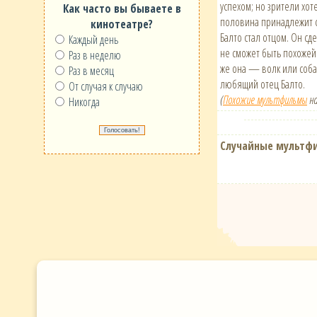
успехом; но зрители хо
Как часто вы бываете в
половина принадлежит се
кинотеатре?
Балто стал отцом. Он сд
Каждый день
не сможет быть похожей 
Раз в неделю
же она — волк или соба
Раз в месяц
любящий отец Балто.
От случая к случаю
(
Похожие мультфильмы
на
Никогда
Случайные мультф