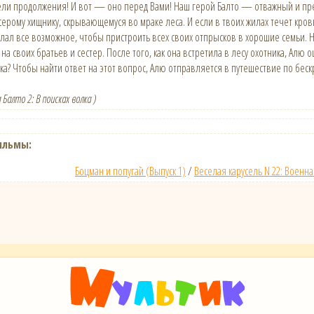
тели продолжения! И вот — оно перед Вами! Наш герой Балто — отважный и пре
рому хищнику, скрывающемуся во мраке леса. И если в твоих жилах течет кровь
елал все возможное, чтобы пристроить всех своих отпрысков в хорошие семьи. Н
на своих братьев и сестер. После того, как она встретила в лесу охотника, Алю
ка? Чтобы найти ответ на этот вопрос, Алю отправляется в путешествие по беск
 Балто 2: В поисках волка )
ильмы:
Боцман и попугай (Выпуск 1)
/
Веселая карусель N 22: Военна