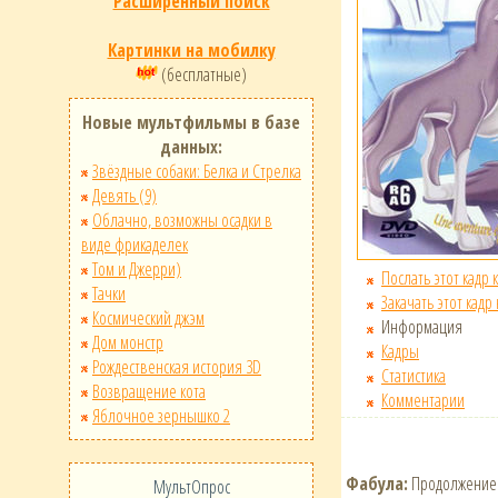
Расширенный поиск
Картинки на мобилку
(бесплатные)
Новые мультфильмы в базе
данных:
Звёздные собаки: Белка и Стрелка
Девять (9)
Облачно, возможны осадки в
виде фрикаделек
Том и Джерри)
Послать этот кадр 
Тачки
Закачать этот кадр
Космический джэм
Информация
Дом монстр
Кадры
Рождественская история 3D
Статистика
Возвращение кота
Комментарии
Яблочное зернышко 2
Фабула:
Продолжение 
МультОпрос