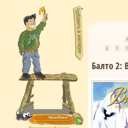
О
П
Балто 2: 