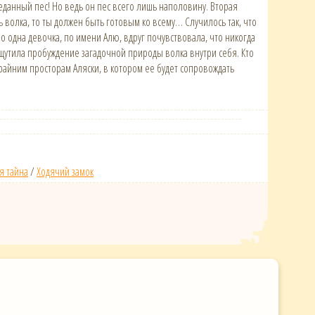
данный пес! Но ведь он пес всего лишь наполовину. Вторая
 волка, то ты должен быть готовым ко всему… Случилось так, что
о одна девочка, по имени Алю, вдруг почувствовала, что никогда
 ощутила пробуждение загадочной природы волка внутри себя. Кто
райним просторам Аляски, в котором ее будет сопровождать
я тайна
/
Ходячий замок