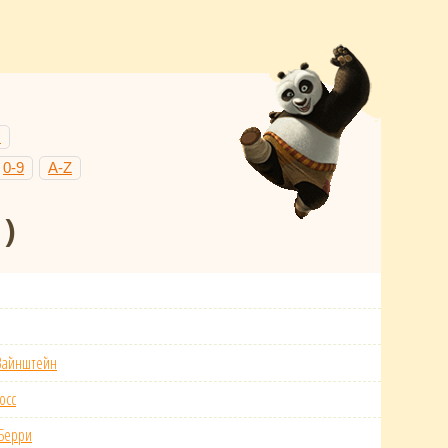
Н
0-9
A-Z
 )
Вайнштейн
осс
 Берри