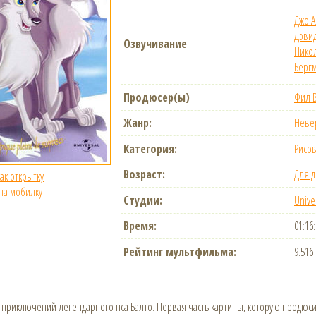
Джо А
Дэви
Озвучивание
Никол
Берг
Продюсер(ы)
Фил 
Жанр:
Неве
Категория:
Рисо
Возраст:
Для д
как открытку
 на мобилку
Студии:
Univer
Время:
01:16
Рейтинг мультфильма:
9.516
приключений легендарного пса Балто. Первая часть картины, которую продюс