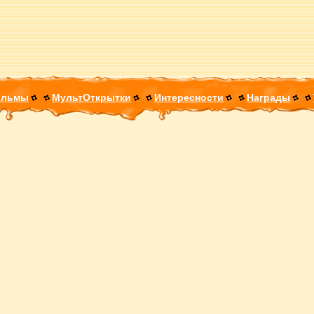
ильмы
МультОткрытки
Интересности
Награды