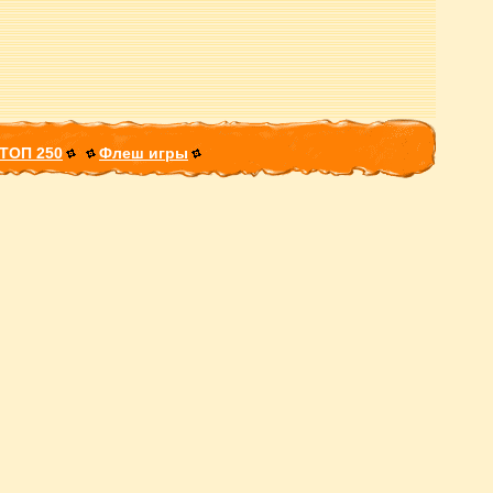
ТОП 250
Флеш игры