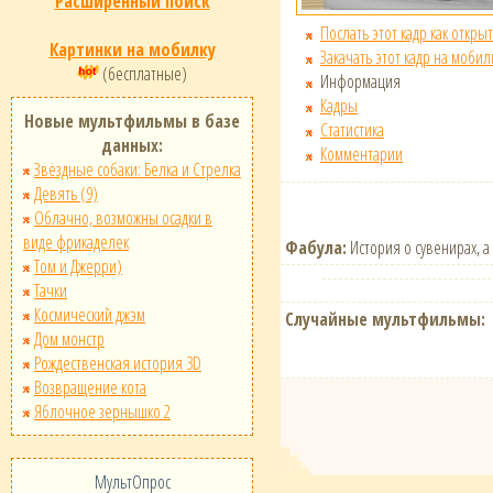
Расширенный поиск
Послать этот кадр как открыт
Картинки на мобилку
Закачать этот кадр на мобил
(бесплатные)
Информация
Кадры
Новые мультфильмы в базе
Статистика
данных:
Комментарии
Звёздные собаки: Белка и Стрелка
Девять (9)
Облачно, возможны осадки в
виде фрикаделек
Фабула:
История о сувенирах, а
Том и Джерри)
Тачки
Космический джэм
Случайные мультфильмы:
Дом монстр
Рождественская история 3D
Возвращение кота
Яблочное зернышко 2
МультОпрос