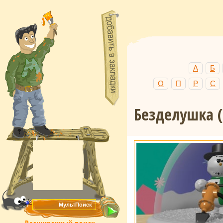
А
Б
О
П
Р
С
Безделушка