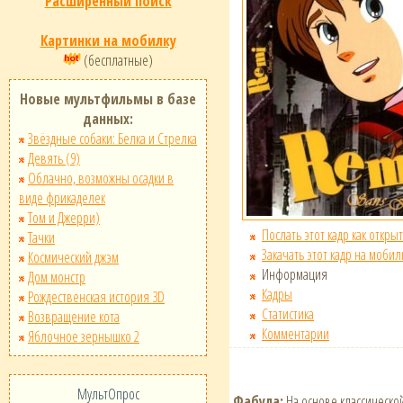
Расширенный поиск
Картинки на мобилку
(бесплатные)
Новые мультфильмы в базе
данных:
Звёздные собаки: Белка и Стрелка
Девять (9)
Облачно, возможны осадки в
виде фрикаделек
Том и Джерри)
Послать этот кадр как открыт
Тачки
Закачать этот кадр на мобил
Космический джэм
Информация
Дом монстр
Кадры
Рождественская история 3D
Статистика
Возвращение кота
Комментарии
Яблочное зернышко 2
МультОпрос
Фабула:
На основе классической 