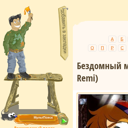
А
Б
О
П
Р
С
Бездомный м
Remi)