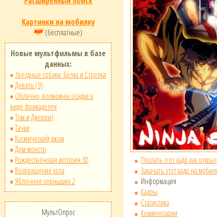
Расширенный поиск
Картинки на мобилку
(бесплатные)
Новые мультфильмы в базе
данных:
Звёздные собаки: Белка и Стрелка
Девять (9)
Облачно, возможны осадки в
виде фрикаделек
Том и Джерри)
Тачки
Космический джэм
Дом монстр
Послать этот кадр как открыт
Рождественская история 3D
Закачать этот кадр на мобил
Возвращение кота
Информация
Яблочное зернышко 2
Кадры
Статистика
МультОпрос
Комментарии