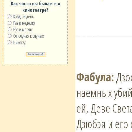
Как часто вы бываете в
кинотеатре?
Каждый день
Раз в неделю
Раз в месяц
От случая к случаю
Никогда
Фабула:
Дзоф
наемных убийц
ей, Деве Свет
Дзюбэя и его 