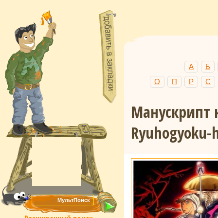
А
Б
О
П
Р
С
Манускрипт 
Ryuhogyoku-