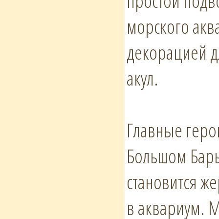
простой подв
морского акв
декорацией д
акул.
Главные геро
Большом Бар
становится же
в аквариум. М