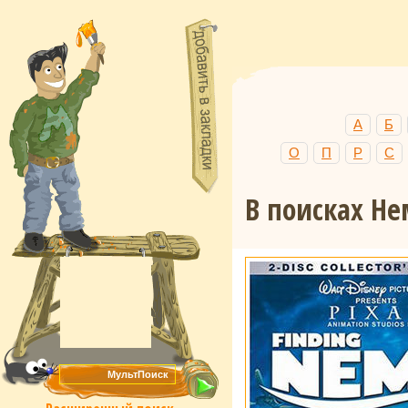
А
Б
О
П
Р
С
В поисках Н