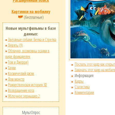
Расширенный поиск
Картинки на мобилку
(бесплатные)
Новые мультфильмы в базе
данных:
Звёздные собаки: Белка и Стрелка
Девять (9)
Облачно, возможны осадки в
виде фрикаделек
Том и Джерри)
Послать этот кадр как открыт
Тачки
Закачать этот кадр на мобил
Космический джэм
Информация
Дом монстр
Кадры
Рождественская история 3D
Статистика
Возвращение кота
Комментарии
Яблочное зернышко 2
МультОпрос