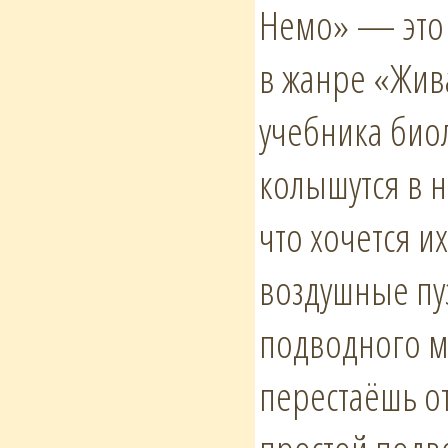
Немо» — это 
в жанре «Жив
учебника биол
колышутся в 
что хочется и
воздушные пу
подводного м
перестаёшь о