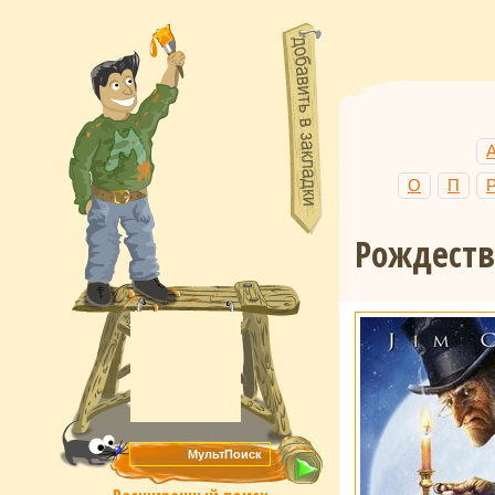
О
П
Рождеств