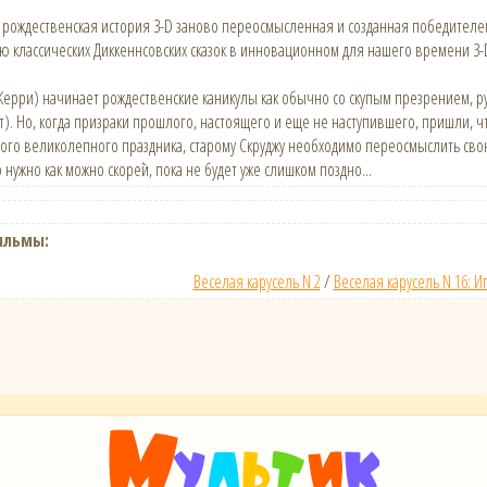
рождественская история 3-D заново переосмысленная и созданная победителем
ю классических Диккеннсовских сказок в инновационном для нашего времени 3-
Керри) начинает рождественские каникулы как обычно со скупым презрением, ру
). Но, когда призраки прошлого, настоящего и еще не наступившего, пришли,
того великолепного праздника, старому Скруджу необходимо переосмыслить свою
 нужно как можно скорей, пока не будет уже слишком поздно...
ильмы:
Веселая карусель N 2
/
Веселая карусель N 16: И