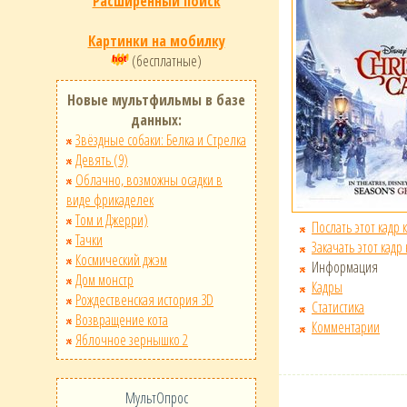
Расширенный поиск
Картинки на мобилку
(бесплатные)
Новые мультфильмы в базе
данных:
Звёздные собаки: Белка и Стрелка
Девять (9)
Облачно, возможны осадки в
виде фрикаделек
Том и Джерри)
Послать этот кадр 
Тачки
Закачать этот кадр
Космический джэм
Информация
Дом монстр
Кадры
Рождественская история 3D
Статистика
Возвращение кота
Комментарии
Яблочное зернышко 2
МультОпрос