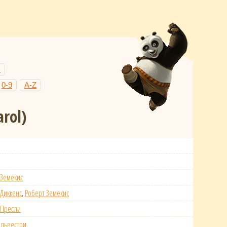
Н
0-9
A-Z
arol)
 Земекис
 Диккенс
,
Роберт Земекис
 Пресли
ильвестри