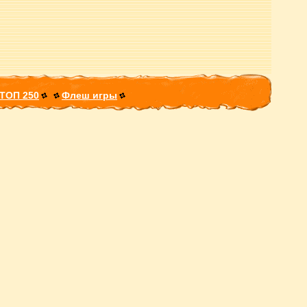
ТОП 250
Флеш игры