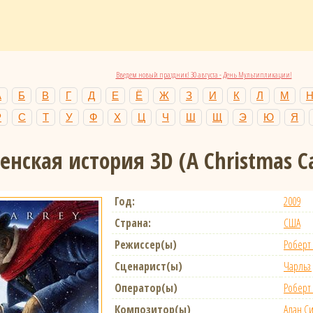
Введем новый праздник! 30 августа - День Мультипликации!
А
Б
В
Г
Д
Е
Ё
Ж
З
И
К
Л
М
Р
С
Т
У
Ф
Х
Ц
Ч
Ш
Щ
Э
Ю
Я
енская история 3D
(A Christmas C
Год:
2009
Страна:
США
Режиссер(ы)
Роберт
Сценарист(ы)
Чарльз
Оператор(ы)
Роберт
Композитор(ы)
Алан С