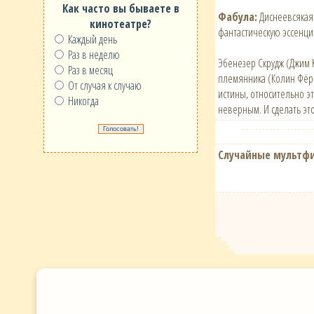
Как часто вы бываете в
Фабула:
Диснеевсякая 
кинотеатре?
фантастическую эссенци
Каждый день
Раз в неделю
Эбенезер Скрудж (Джим 
Раз в месяц
племянника (Колин Фёрт
От случая к случаю
истины, относительно э
Никогда
неверным. И сделать это
Случайные мультф