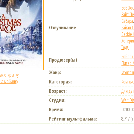
Боб Хос
Райт П
Сабара
Озвучивание
Райан 
Beckie 
Хетери
Тодд
Роберт
Продюсер(ы)
Питер 
Жанр:
Фэнтез
как открытку
 на мобилку
Категория:
Компью
Возраст:
Для де
Студии:
Walt Dis
Время:
00:00:00
Рейтинг мультфильма:
8.717 (