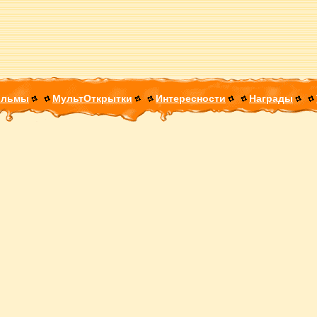
ильмы
МультОткрытки
Интересности
Награды