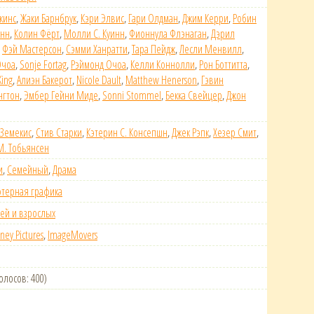
кинс
,
Жаки Барнбрук
,
Кэри Элвис
,
Гари Олдман
,
Джим Керри
,
Робин
енн
,
Колин Фёрт
,
Молли С. Куинн
,
Фионнула Флэнаган
,
Дэрил
,
Фэй Мастерсон
,
Сэмми Ханратти
,
Тара Пейдж
,
Лесли Менвилл
,
Очоа
,
Sonje Fortag
,
Рэймонд Очоа
,
Келли Коннолли
,
Рон Боттитта
,
King
,
Алиэн Бакерот
,
Nicole Dault
,
Matthew Henerson
,
Гэвин
нгтон
,
Эмбер Гейни Миде
,
Sonni Stommel
,
Бекка Свейцер
,
Джон
 Земекис
,
Стив Старки
,
Кэтерин С. Консепшн
,
Джек Рэпк
,
Хезер Смит
,
М. Тобьянсен
и
,
Семейный
,
Драма
терная графика
тей и взрослых
ney Pictures
,
ImageMovers
голосов: 400)