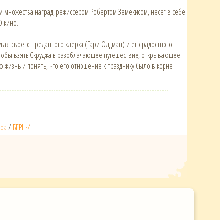
 множества наград, режиссером Робертом Земекисом, несет в себе
D кино.
гая своего преданного клерка (Гари Олдман) и его радостного
 чтобы взять Скруджа в разоблачающее путешествие, открывающее
 жизнь и понять, что его отношение к празднику было в корне
гра
/
БЕРН·И