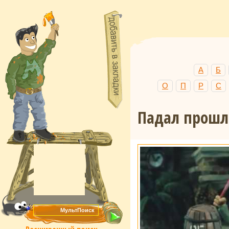
А
Б
О
П
Р
С
Падал прошл