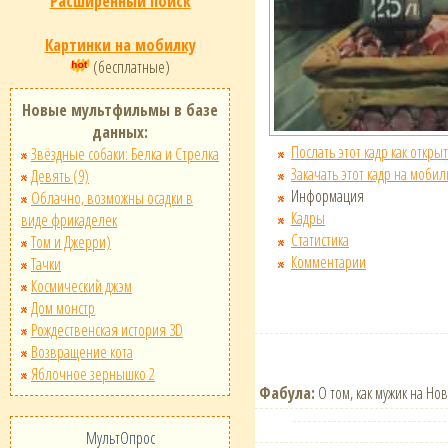
Расширенный поиск
Картинки на мобилку
(бесплатные)
Новые мультфильмы в базе
данных:
Послать этот кадр как открыт
Звёздные собаки: Белка и Стрелка
Закачать этот кадр на мобил
Девять (9)
Информация
Облачно, возможны осадки в
Кадры
виде фрикаделек
Статистика
Том и Джерри)
Комментарии
Тачки
Космический джэм
Дом монстр
Рождественская история 3D
Возвращение кота
Яблочное зернышко 2
Фабула:
О том, как мужик на Нов
МультОпрос