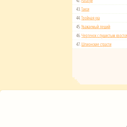
42.
Рататуй
43.
Такси
44.
Тройная уха
45.
Уважаемый леший
46.
Чертенок с пушистым хвосто
47.
Шпионские страсти