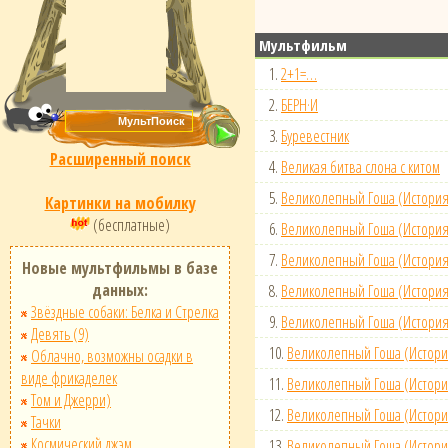
Мультфильм
1.
2+1=…
2.
БЕРН·И
3.
Буревестник
Расширенный поиск
4.
Великая битва слона с китом
5.
Великолепный Гоша (История
Картинки на мобилку
(бесплатные)
6.
Великолепный Гоша (История 
7.
Великолепный Гоша (История
Новые мультфильмы в базе
данных:
8.
Великолепный Гоша (История
Звёздные собаки: Белка и Стрелка
9.
Великолепный Гоша (История
Девять (9)
10.
Великолепный Гоша (Истори
Облачно, возможны осадки в
виде фрикаделек
11.
Великолепный Гоша (Истори
Том и Джерри)
12.
Великолепный Гоша (Истори
Тачки
Космический джэм
13.
Великолепный Гоша (Истори