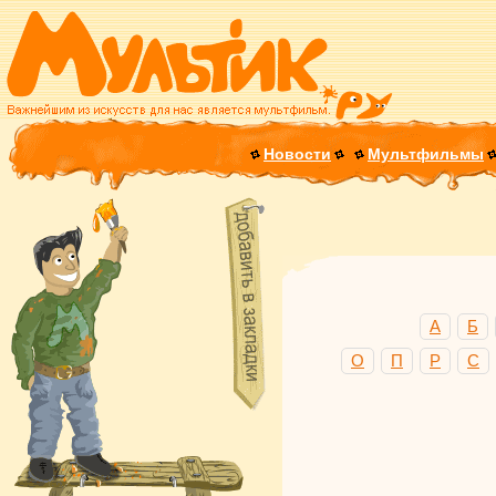
Новости
Мультфильмы
А
Б
О
П
Р
С