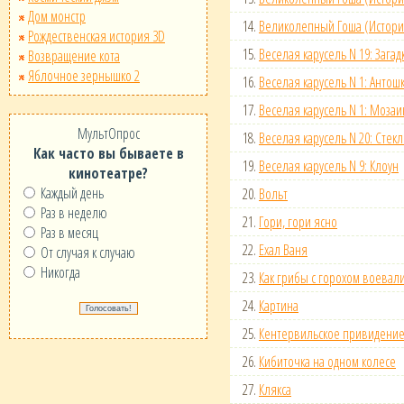
Дом монстр
14.
Великолепный Гоша (Истори
Рождественская история 3D
15.
Веселая карусель N 19: Загад
Возвращение кота
Яблочное зернышко 2
16.
Веселая карусель N 1: Антош
17.
Веселая карусель N 1: Мозаи
МультОпрос
18.
Веселая карусель N 20: Стек
Как часто вы бываете в
19.
Веселая карусель N 9: Клоун
кинотеатре?
Каждый день
20.
Вольт
Раз в неделю
21.
Гори, гори ясно
Раз в месяц
22.
Ехал Ваня
От случая к случаю
Никогда
23.
Как грибы с горохом воевал
24.
Картина
25.
Кентервильское привидени
26.
Кибиточка на одном колесе
27.
Клякса