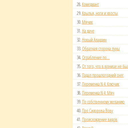
28.
Комедиант
29.
Крылья, ноги и хвосты
30.
Мячик
31.
На даче
32.
Новый Аладдин
33.
Обратная сторона луны
34.
Ограбление по…
35.
От того, что в кузнице не бы
36.
Падал прошлогодний снег
37.
Переменка N 4: Ключик
38.
Переменка N 4: Мяч
39.
По собственному желанию
40.
Про Сидорова Вову
41.
Происхождение видов