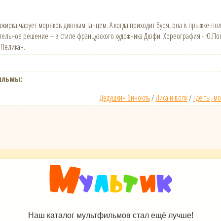
жирка чарует моряков дивным танцем. А когда приходит буря, она в прыжке-пол
ительное решение -- в стиле французского художника Дюфи. Хореография - Ю.П
 Пеликан.
ильмы:
Дедушкин бинокль
/
Лиса и волк
/
Где ты, мо
Наш каталог мультфильмов стал ещё лучше!