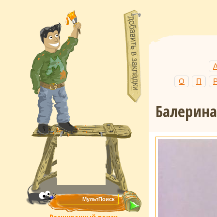
О
П
Балерина