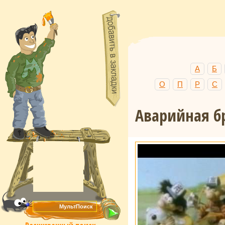
А
Б
О
П
Р
С
Аварийная б