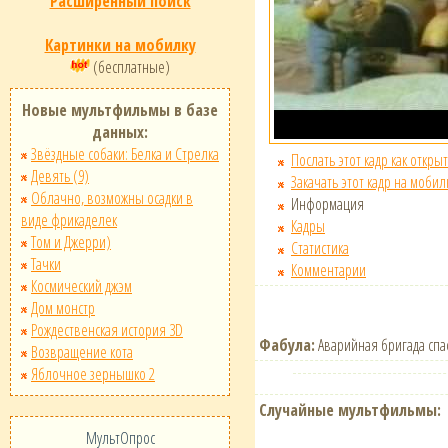
Расширенный поиск
Картинки на мобилку
(бесплатные)
Новые мультфильмы в базе
данных:
Звёздные собаки: Белка и Стрелка
Послать этот кадр как открыт
Девять (9)
Закачать этот кадр на мобил
Облачно, возможны осадки в
Информация
виде фрикаделек
Кадры
Том и Джерри)
Статистика
Тачки
Комментарии
Космический джэм
Дом монстр
Рождественская история 3D
Фабула:
Аварийная бригада спас
Возвращение кота
Яблочное зернышко 2
Случайные мультфильмы:
МультОпрос