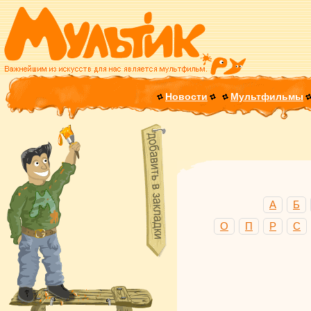
Новости
Мультфильмы
А
Б
О
П
Р
С