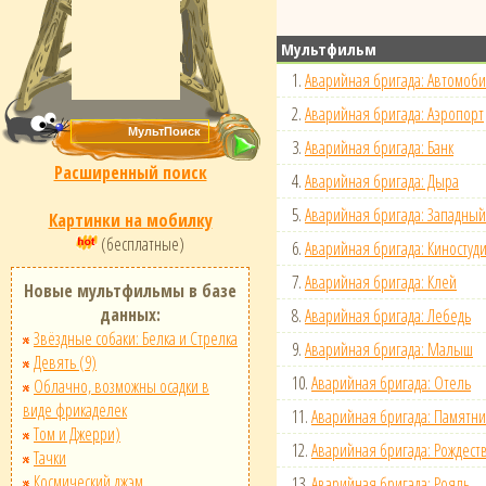
Мультфильм
1.
Аварийная бригада: Автомоб
2.
Аварийная бригада: Аэропорт
3.
Аварийная бригада: Банк
Расширенный поиск
4.
Аварийная бригада: Дыра
5.
Аварийная бригада: Западный
Картинки на мобилку
(бесплатные)
6.
Аварийная бригада: Киностуд
7.
Аварийная бригада: Клей
Новые мультфильмы в базе
данных:
8.
Аварийная бригада: Лебедь
Звёздные собаки: Белка и Стрелка
9.
Аварийная бригада: Малыш
Девять (9)
10.
Аварийная бригада: Отель
Облачно, возможны осадки в
виде фрикаделек
11.
Аварийная бригада: Памятни
Том и Джерри)
12.
Аварийная бригада: Рождест
Тачки
Космический джэм
13.
Аварийная бригада: Рояль