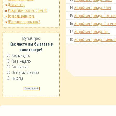
Дом монстр
14.
Аварийная бригада: Рэкет
Рождественская история 3D
15.
Аварийная бригада: Собако
Возвращение кота
Яблочное зернышко 2
16.
Аварийная бригада: Спагетт
17.
Аварийная бригада: Торт
МультОпрос
18.
Аварийная бригада: Шампи
Как часто вы бываете в
кинотеатре?
Каждый день
Раз в неделю
Раз в месяц
От случая к случаю
Никогда