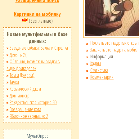
Расширенный поиск
Картинки на мобилку
(бесплатные)
Новые мультфильмы в базе
данных:
Послать этот кадр как открыт
Звёздные собаки: Белка и Стрелка
Закачать этот кадр на мобил
Девять (9)
Информация
Облачно, возможны осадки в
Кадры
виде фрикаделек
Статистика
Том и Джерри)
Комментарии
Тачки
Космический джэм
Дом монстр
Рождественская история 3D
Возвращение кота
Яблочное зернышко 2
МультОпрос