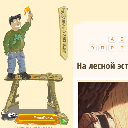
А
Б
О
П
Р
С
На лесной эс