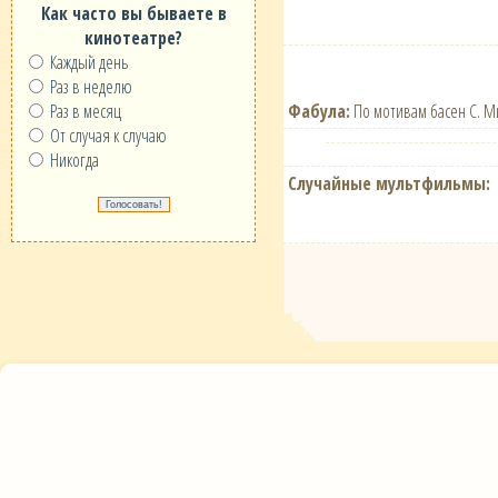
Как часто вы бываете в
кинотеатре?
Каждый день
Раз в неделю
Фабула:
По мотивам басен С. М
Раз в месяц
От случая к случаю
Никогда
Случайные мультфильмы: