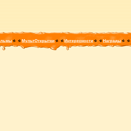
ильмы
МультОткрытки
Интересности
Награды