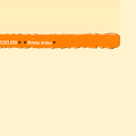
ТОП 250
Флеш игры