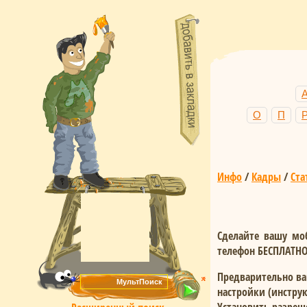
О
П
Инфо
/
Кадры
/
Ста
Сделайте вашу мо
телефон
БЕСПЛАТН
Предварительно ва
настройки (инстру