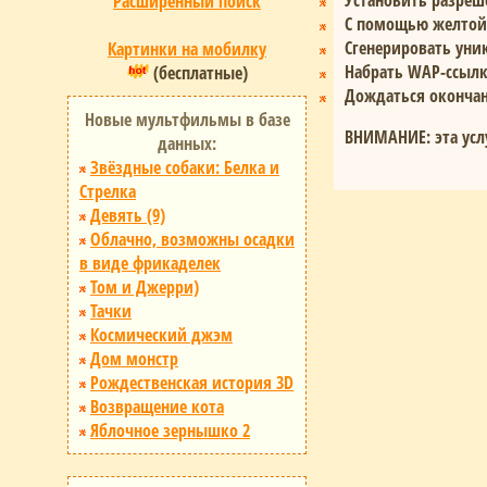
Установить разреш
Расширенный поиск
С помощью желтой 
Сгенерировать уни
Картинки на мобилку
Набрать WAP-ссылк
(бесплатные)
Дождаться окончан
Новые мультфильмы в базе
ВНИМАНИЕ: эта усл
данных:
Звёздные собаки: Белка и
Стрелка
Девять (9)
Облачно, возможны осадки
в виде фрикаделек
Том и Джерри)
Тачки
Космический джэм
Дом монстр
Рождественская история 3D
Возвращение кота
Яблочное зернышко 2