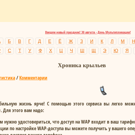
Введем новый праздник! 30 августа - День Мультипликации!
А
Б
В
Г
Д
Е
Ё
Ж
З
И
К
Л
М
Р
С
Т
У
Ф
Х
Ц
Ч
Ш
Щ
Э
Ю
Я
Хроника крыльев
тистика
/
Комментарии
бильную жизнь ярче! С помощью этого сервиса вы легко може
О
. Для этого вам надо:
м нужно удостовериться, что доступ на WAP входит в ваш тариф
кции по настройке WAP-доступа вы можете получить у вашего оп