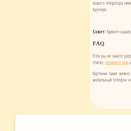
вашего оператора ниже
вручную.
Совет:
Удивите ваших 
FAQ
Если вы не знаете ра
списке,
напишите нам
,
Картинки также можно 
мобильный телефон чер