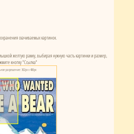
сохранения скачиваемых картинок.
) мышкой желтую рамку, выбирая нужную часть картинки и размер,
жмите кнопку "Ссылка"
ое разрешение: 302px x 400px
ой (для
ите 'Shift'
)