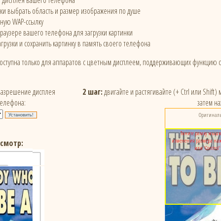
е дисплея вашего телефона
и выбрать область и размер изображения по душе
ьную WAP-ссылку
браузере вашего телефона для загрузки картинки
грузки и сохранить картинку в память своего телефона
доступна только для аппаратов с цветным дисплеем, поддерживающих функцию 
азрешение дисплея
2 шаг:
двигайте и растягивайте (+ Ctrl или Shift
телефона:
затем на
Оригинальн
Тяните рамку мышк
изменения размера нажм
смотр:
или 'Control'