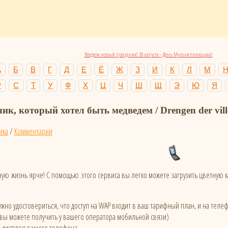
Введем новый праздник! 30 августа - День Мультипликации!
А
Б
В
Г
Д
Е
Ё
Ж
З
И
К
Л
М
Р
С
Т
У
Ф
Х
Ц
Ч
Ш
Щ
Э
Ю
Я
к, который хотел быть медведем / Drengen der ville
ика
/
Комментарии
ую жизнь ярче! С помощью этого сервиса вы легко можете загрузить цветную
жно удостовериться, что доступ на WAP входит в ваш тарифный план, и на тел
 вы можете получить у вашего оператора мобильной связи)