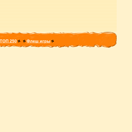
ТОП 250
Флеш игры