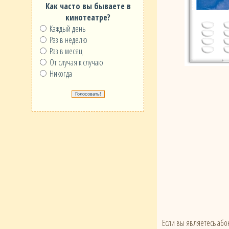
Как часто вы бываете в
кинотеатре?
Каждый день
Раз в неделю
Раз в месяц
От случая к случаю
Никогда
Если вы являетесь абон