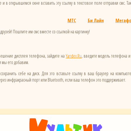
 и в открывшемся окне вставить эту ссылку в текстовое поле отправки смс. Та
МТС
Би Лайн
Мегаф
друзей! Пошлите им смс вместе со ссылкой на картинку!
зрешение дисплея телефона, зайдите на
Yandex.Ru
, введите модель телефона и
 и мы его добавим.
сохранить себе на диск. Для это вставьте ссылку в ваш браузер на компьют
ез инфракрасный порт или Bluetooth, если ваш телефон это поддерживает.