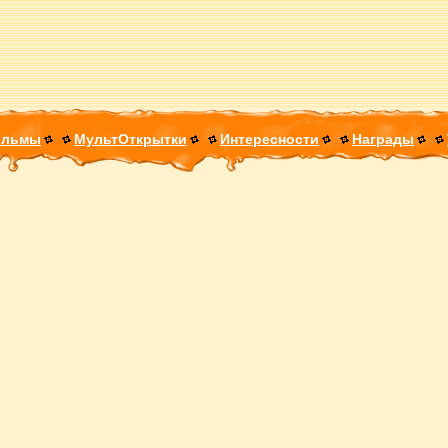
ильмы
МультОткрытки
Интересности
Награды