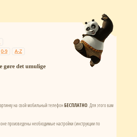
Н
0-9
A-Z
 gøre det umulige
 картинку на свой мобильный телефон
БЕСПЛАТНО
. Для этого вам
ефоне произведены необходимые настройки (инструкции по