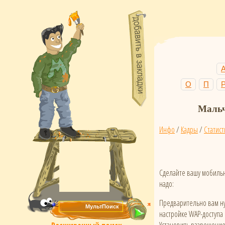
О
П
Мальчи
Инфо
/
Кадры
/
Статист
Сделайте вашу мобильн
надо:
Предварительно вам ну
настройке WAP-доступа