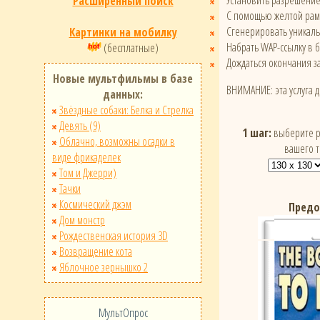
Установить разрешени
Расширенный поиск
С помощью желтой рамк
Сгенерировать уникал
Картинки на мобилку
Набрать WAP-ссылку в 
(бесплатные)
Дождаться окончания за
Новые мультфильмы в базе
ВНИМАНИЕ: эта услуга 
данных:
Звёздные собаки: Белка и Стрелка
Девять (9)
1 шаг:
выберите р
Облачно, возможны осадки в
вашего 
виде фрикаделек
Том и Джерри)
Тачки
Космический джэм
Предо
Дом монстр
Рождественская история 3D
Возвращение кота
Яблочное зернышко 2
МультОпрос