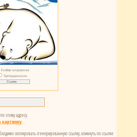
В любом направлении
Пропорционально
по этому адресу.
 картинку
.
обходимо скопировать сгенерированную ссылку, кликнуть по ссылке