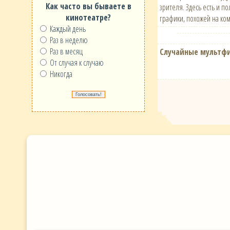
Как часто вы бываете в
зрителя. Здесь есть и п
кинотеатре?
графики, похожей на ко
Каждый день
Раз в неделю
Раз в месяц
Случайные мультф
От случая к случаю
Никогда