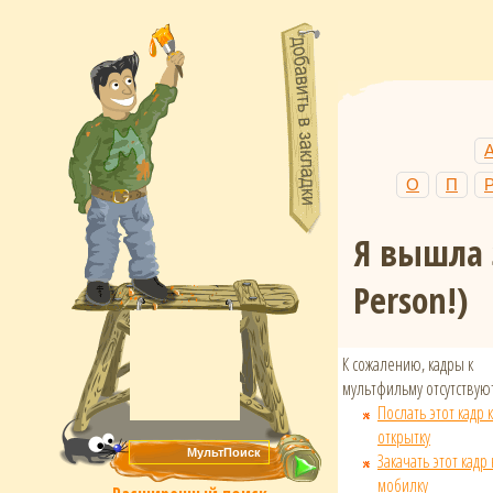
О
П
Я вышла 
Person!)
К сожалению, кадры к
мультфильму отсутствуют
Послать этот кадр к
открытку
Закачать этот кадр 
мобилку