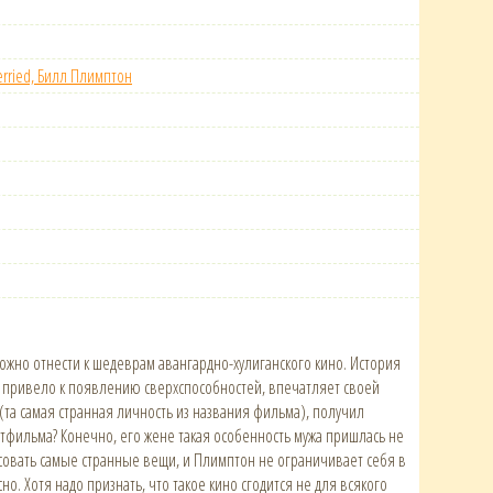
erried, Билл Плимптон
жно отнести к шедеврам авангардно-хулиганского кино. История
о привело к появлению сверхспособностей, впечатляет своей
(та самая странная личность из названия фильма), получил
тфильма? Конечно, его жене такая особенность мужа пришлась не
исовать самые странные вещи, и Плимптон не ограничивает себя в
но. Хотя надо признать, что такое кино сгодится не для всякого