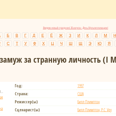
Введем новый праздник! 30 августа - День Мультипликации!
А
Б
В
Г
Д
Е
Ё
Ж
З
И
К
Л
М
Р
С
Т
У
Ф
Х
Ц
Ч
Ш
Щ
Э
Ю
Я
замуж за странную личность
(I 
Год:
1997
...
Страна:
США
ак
Режиссер(ы)
Билл Плимптон
на
Сценарист(ы)
Билл Плимптон, P.C. Vey