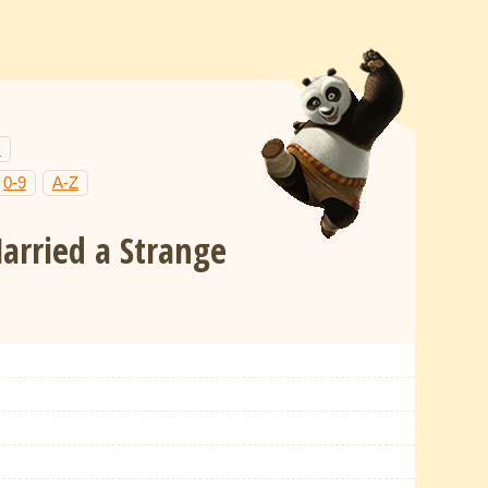
Н
0-9
A-Z
Married a Strange