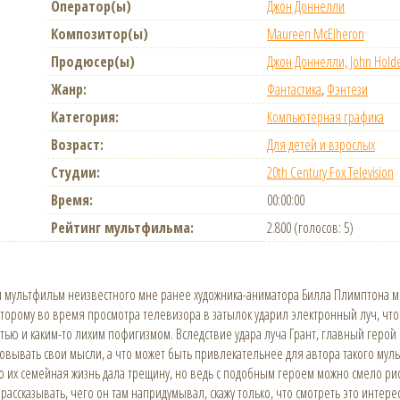
Оператор(ы)
Джон Доннелли
Композитор(ы)
Maureen McElheron
Продюсер(ы)
Джон Доннелли, John Hold
Жанр:
Фантастика
,
Фэнтези
Категория:
Компьютерная графика
Возраст:
Для детей и взрослых
Студии:
20th Century Fox Television
Время:
00:00:00
Рейтинг мультфильма:
2.800 (голосов: 5)
мультфильм неизвестного мне ранее художника-аниматора Билла Плимптона мо
оторому во время просмотра телевизора в затылок ударил электронный луч, чт
ью и каким-то лихим пофигизмом. Вследствие удара луча Грант, главный герой 
овывать свои мысли, а что может быть привлекательнее для автора такого муль
го их семейная жизнь дала трещину, но ведь с подобным героем можно смело р
 рассказывать, чего он там напридумывал, скажу только, что смотреть это интерес