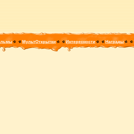
ильмы
МультОткрытки
Интересности
Награды