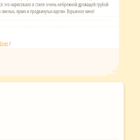
 всё это нарисовано в стиле очень небрежной дрожащей грубой
 смелых, ярких и продвинутых картин. Взрывное кино!
 беде
/