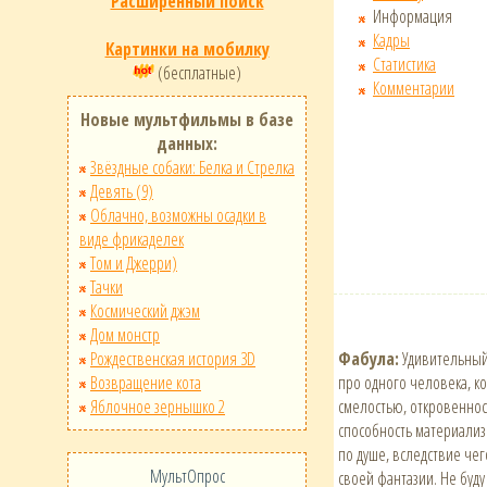
Расширенный поиск
Информация
Кадры
Картинки на мобилку
Статистика
(бесплатные)
Комментарии
Новые мультфильмы в базе
данных:
Звёздные собаки: Белка и Стрелка
Девять (9)
Облачно, возможны осадки в
виде фрикаделек
Том и Джерри)
Тачки
Космический джэм
Дом монстр
Фабула:
Удивительный 
Рождественская история 3D
про одного человека, к
Возвращение кота
смелостью, откровенност
Яблочное зернышко 2
способность материализ
по душе, вследствие че
МультОпрос
своей фантазии. Не буду