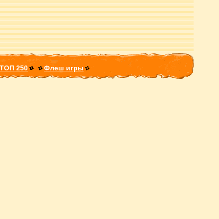
ТОП 250
Флеш игры